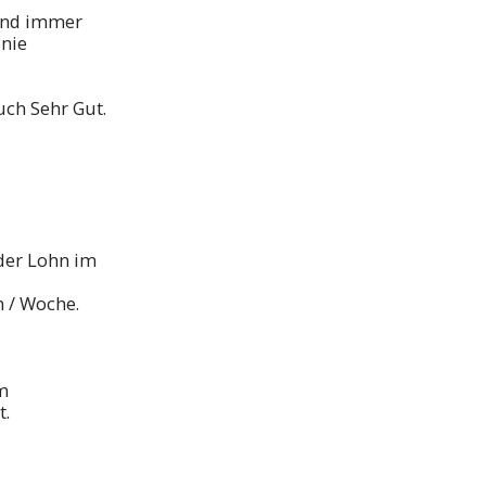
 und immer
 nie
uch Sehr Gut.
der Lohn im
n / Woche.
m
t.