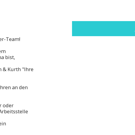
er-Team!
nem
 bist,
 & Kurth "Ihre
ahren an den
r oder
rbeitsstelle
ein