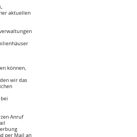
,
er aktuellen
sverwaltungen
milienhäuser
nen können,
den wir das
ichen
 bei
rzen Anruf
ail
ewerbung
d per Mail an